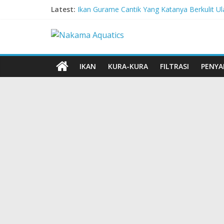
Latest:
Ikan Gurame Cantik Yang Katanya Berkulit Ul
Corydoras lamberti, Lele Imut Yang Suka Ber
Chitala Lopis, Ikan Belida Yang Kembali dar
Channa Orientalis, Kembaran Limbata Yang T
Red-Tailed Black Shark, Hiu Gadungan Yang
IKAN
KURA-KURA
FILTRASI
PENYA