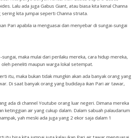
ides. Lalu ada juga Gabus Giant, atau biasa kita kenal Channa
 sering kita jumpai seperti Channa striata.
ikan Pari apabila ia menguasai dan menyebar di sungai-sungai
i-sungai, maka mulai dari perilaku mereka, cara hidup mereka,
oleh peneliti maupun warga lokal setempat.
perti itu, maka bukan tidak mungkin akan ada banyak orang yang
r. Di saat banyak orang yang budidaya ikan Pari air tawar,
 yang ada di channel Youtube orang luar negeri. Dimana mereka
n ketinggian air yang cukup dalam. Dalam sabuah palaudarium
 nampak, yah meski ada juga yang 2 ekor saja dalam 1
tu bisa kita jumpai juga kalau ikan Pari air tawar menguasai