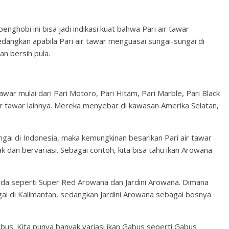
enghobi ini bisa jadi indikasi kuat bahwa Pari air tawar
dangkan apabila Pari air tawar menguasai sungai-sungai di
an bersih pula.
r tawar mulai dari Pari Motoro, Pari Hitam, Pari Marble, Pari Black
 air tawar lainnya. Mereka menyebar di kawasan Amerika Selatan,
gai di Indonesia, maka kemungkinan besarikan Pari air tawar
k dan bervariasi. Sebagai contoh, kita bisa tahu ikan Arowana
eda seperti Super Red Arowana dan Jardini Arowana. Dimana
i di Kalimantan, sedangkan Jardini Arowana sebagai bosnya
abus. Kita punya banyak variasi ikan Gabus seperti Gabus