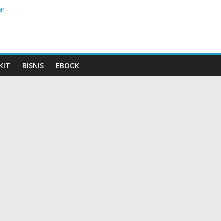
ar
sih-Bersih
i Kepunahannya
idak Populer di Indonesia
 Terancam Punah
KIT
BISNIS
EBOOK