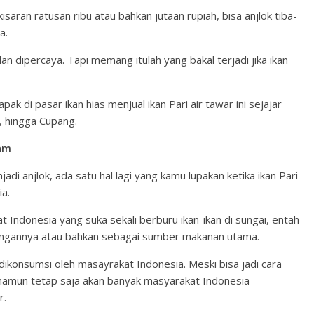
kisaran ratusan ribu atau bahkan jutaan rupiah, bisa anjlok tiba-
a.
n dipercaya. Tapi memang itulah yang bakal terjadi jika ikan
k di pasar ikan hias menjual ikan Pari air tawar ini sejajar
a, hingga Cupang.
eam
adi anjlok, ada satu hal lagi yang kamu lupakan ketika ikan Pari
ia.
 Indonesia yang suka sekali berburu ikan-ikan di sungai, entah
alangannya atau bahkan sebagai sumber makanan utama.
n dikonsumsi oleh masayrakat Indonesia. Meski bisa jadi cara
, namun tetap saja akan banyak masyarakat Indonesia
r.