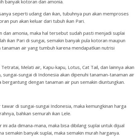
ebih banyak kotoran dan amonia.
sanya seperti udang dan ikan, tubuhnya pun akan memproses
oran pun akan keluar dari tubuh ikan Pari.
an dan amonia, maka hal tersebut sudah pasti menjadi suplai
mlah ikan Pari di sungai, semakin banyak pula kotoran maupun
a tanaman air yang tumbuh karena mendapatkan nutrisi
tratai, Melati air, Kapu-kapu, Lotus, Cat Tail, dan lainnya akan
, sungai-sungai di Indonesia akan dipenuhi tanaman-tanaman air
nya bergantung dengan tanaman air pun semakin diuntungkan.
 tawar di sungai-sungai Indonesia, maka kemungkinan harga
urahnya, bahkan semurah ikan Lele.
ar ini ada dimana-mana, maka bisa dibilang suplai untuk dijual
a semakin banyak suplai, maka semakin murah harganya.