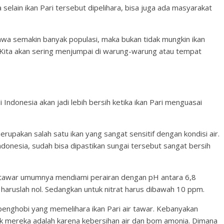
elain ikan Pari tersebut dipelihara, bisa juga ada masyarakat
hwa semakin banyak populasi, maka bukan tidak mungkin ikan
m. Kita akan sering menjumpai di warung-warung atau tempat
Indonesia akan jadi lebih bersih ketika ikan Pari menguasai
merupakan salah satu ikan yang sangat sensitif dengan kondisi air.
Indonesia, sudah bisa dipastikan sungai tersebut sangat bersih
 air tawar umumnya mendiami perairan dengan pH antara 6,8
t haruslah nol. Sedangkan untuk nitrat harus dibawah 10 ppm.
penghobi yang memelihara ikan Pari air tawar. Kebanyakan
lik mereka adalah karena kebersihan air dan bom amonia. Dimana