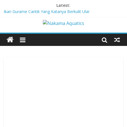
Latest:
Ikan Gurame Cantik Yang Katanya Berkulit Ular
Corydoras lamberti, Lele Imut Yang Suka Bersih-Bersih
Chitala Lopis, Ikan Belida Yang Kembali dari Kepunahannya
Channa Orientalis, Kembaran Limbata Yang Tidak Populer di
Indonesia
Red-Tailed Black Shark, Hiu Gadungan Yang Terancam Punah