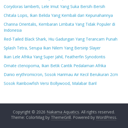
Corydoras lamberti, Lele Imut Yang Suka Bersih-Bersih
Chitala Lopis, Ikan Belida Yang Kembali dari Kepunahannya
Channa Orientalis, Kembaran Limbata Yang Tidak Populer di
Indonesia
Red-Tailed Black Shark, Hiu Gadungan Yang Terancam Punah
Splash Tetra, Serupa Ikan Nilem Yang Bersirip Slayer
Ikan Lele Afrika Yang Super Jahil, Featherfin Synodontis
Ornate ctenopoma, Ikan Betik Cantik Pedalaman Afrika
Danio erythromicron, Sosok Harimau Air Kecil Berukuran 2cm
Sosok Rainbowfish Versi Bollywood, Malabar Baril
Copyright © 2026
Nakama Aquatics
. All rights reserved.
Theme: ColorMag by
ThemeGrill
. Powered by
WordPress
.