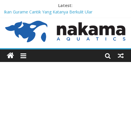
Latest:
Ikan Gurame Cantik Yang Katanya Berkulit Ular
Corydoras lamberti, Lele Imut Yang Suka Bersih-Bersih
Chitala Lopis, Ikan Belida Yang Kembali dari Kepunahannya
Channa Orientalis, Kembaran Limbata Yang Tidak Populer di
Indonesia
Red-Tailed Black Shark, Hiu Gadungan Yang Terancam Punah