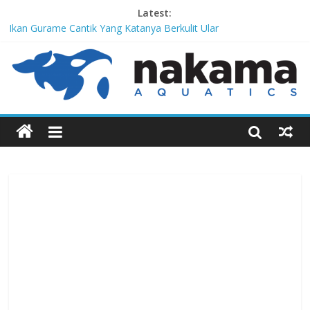
Latest:
Ikan Gurame Cantik Yang Katanya Berkulit Ular
Corydoras lamberti, Lele Imut Yang Suka Bersih-Bersih
Chitala Lopis, Ikan Belida Yang Kembali dari Kepunahannya
Channa Orientalis, Kembaran Limbata Yang Tidak Populer di
Indonesia
Red-Tailed Black Shark, Hiu Gadungan Yang Terancam Punah