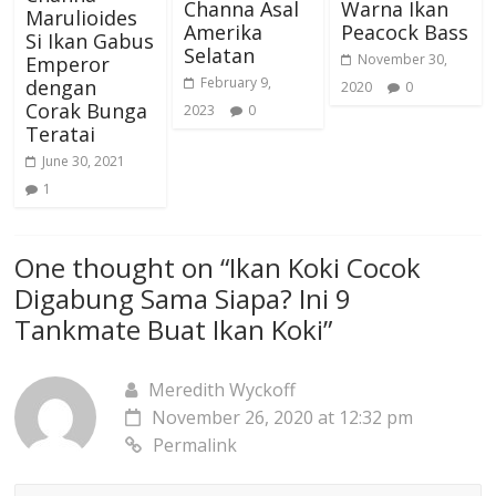
Channa Asal
Warna Ikan
Marulioides
Amerika
Peacock Bass
Si Ikan Gabus
Selatan
November 30,
Emperor
February 9,
dengan
2020
0
Corak Bunga
2023
0
Teratai
June 30, 2021
1
One thought on “
Ikan Koki Cocok
Digabung Sama Siapa? Ini 9
Tankmate Buat Ikan Koki
”
Meredith Wyckoff
November 26, 2020 at 12:32 pm
Permalink