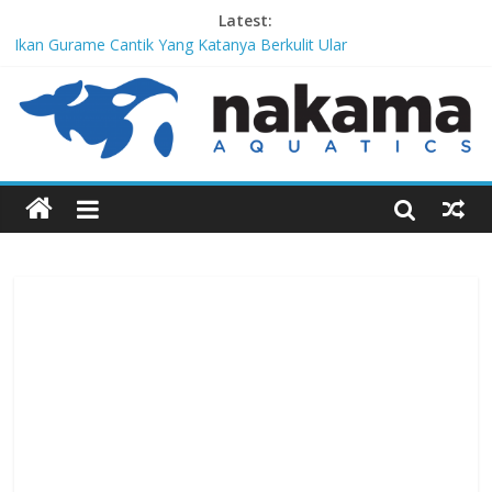
Latest:
Ikan Gurame Cantik Yang Katanya Berkulit Ular
Corydoras lamberti, Lele Imut Yang Suka Bersih-Bersih
Chitala Lopis, Ikan Belida Yang Kembali dari Kepunahannya
Channa Orientalis, Kembaran Limbata Yang Tidak Populer di
Indonesia
Red-Tailed Black Shark, Hiu Gadungan Yang Terancam Punah