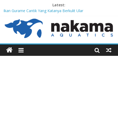
Latest:
Ikan Gurame Cantik Yang Katanya Berkulit Ular
Corydoras lamberti, Lele Imut Yang Suka Bersih-Bersih
Chitala Lopis, Ikan Belida Yang Kembali dari Kepunahannya
Channa Orientalis, Kembaran Limbata Yang Tidak Populer di
Indonesia
Red-Tailed Black Shark, Hiu Gadungan Yang Terancam Punah