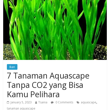
Ikan
7 Tanaman Aquascape
Tanpa CO2 yang Bisa
Kamu Pelihara
,
January 5, 2023
Tsania
0 Comments
aquascape
tanaman aquascape