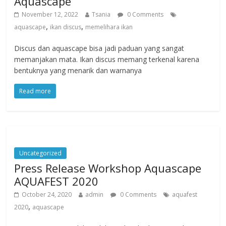
Aquascape
November 12, 2022
Tsania
0 Comments
,
,
aquascape
ikan discus
memelihara ikan
Discus dan aquascape bisa jadi paduan yang sangat
memanjakan mata. Ikan discus memang terkenal karena
bentuknya yang menarik dan warnanya
Read more
Uncategorized
Press Release Workshop Aquascape
AQUAFEST 2020
October 24, 2020
admin
0 Comments
aquafest
,
2020
aquascape