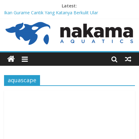
Latest:
Ikan Gurame Cantik Yang Katanya Berkulit Ular
Corydoras lamberti, Lele Imut Yang Suka Bersih-Bersih
Chitala Lopis, Ikan Belida Yang Kembali dari Kepunahannya
Channa Orientalis, Kembaran Limbata Yang Tidak Populer di
Indonesia
Red-Tailed Black Shark, Hiu Gadungan Yang Terancam Punah
aquascape