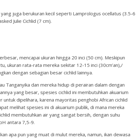
d yang juga berukuran kecil seperti Lamprologus ocellatus (3.5-6
ked Julie Cichlid (7 cm).
d terbesar, mencapai ukuran hingga 20 inci (50 cm). Meskipun
u, ukuran rata-rata mereka sekitar 12-15 inci (30cm’an),/
gkan dengan sebagian besar cichlid lainnya.
nau Tanganyika dan mereka hidup di perairan dalam dengan
rannya yang besar, spesies cichlid ini membutuhkan akuarium
r untuk dipelihara, karena mayoritas penghobi African cichlid
apat melihat spesies ini di akuarium publik, di mana mereka
ichlid membutuhkan air yang sangat bersih, dengan suhu
 pH antara 7,5-9.
akan apa pun yang muat di mulut mereka, namun, ikan dewasa