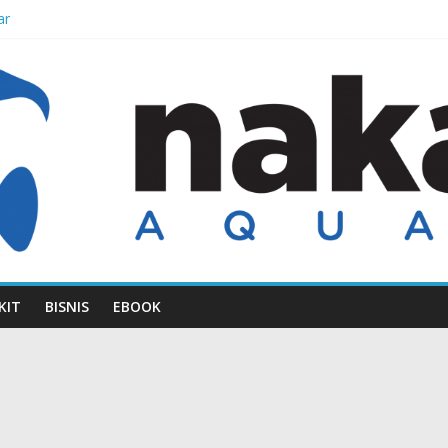
ar
sih-Bersih
i Kepunahannya
idak Populer di Indonesia
 Terancam Punah
KIT
BISNIS
EBOOK