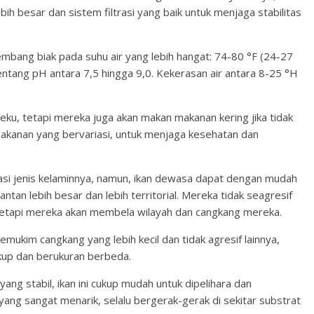
h besar dan sistem filtrasi yang baik untuk menjaga stabilitas
kembang biak pada suhu air yang lebih hangat: 74-80 °F (24-27
rentang pH antara 7,5 hingga 9,0. Kekerasan air antara 8-25 °H
beku, tetapi mereka juga akan makan makanan kering jika tidak
akanan yang bervariasi, untuk menjaga kesehatan dan
kasi jenis kelaminnya, namun, ikan dewasa dapat dengan mudah
antan lebih besar dan lebih territorial. Mereka tidak seagresif
a, tetapi mereka akan membela wilayah dan cangkang mereka.
ukim cangkang yang lebih kecil dan tidak agresif lainnya,
kup dan berukuran berbeda.
ng stabil, ikan ini cukup mudah untuk dipelihara dan
ang sangat menarik, selalu bergerak-gerak di sekitar substrat