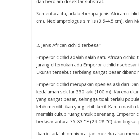
dan berdiam di sekitar substrat.
Sementara itu, ada beberapa jenis African cichli
cm), Neolamprologus similis (3.5-4.5 cm), dan Mas
2. Jenis African cichlid terbesar
Emperor cichlid adalah salah satu African cichli
jarang ditemukan ada Emperor cichlid nsebesar it
Ukuran tersebut terbilang sangat besar dibandin
Emperor cichlid merupakan spesies asli dari Da
kedalaman sekitar 330 kaki (100 m). Karena uku
yang sangat besar, sehingga tidak terlalu popule
lebih memilih ikan yang lebih kecil. Kamu masih d
memiliki cukup ruang untuk berenang. Emperor c
berkisar antara 75-83 °F (24-28 °C) dan tingkat
Ikan ini adalah omnivora, jadi mereka akan mem