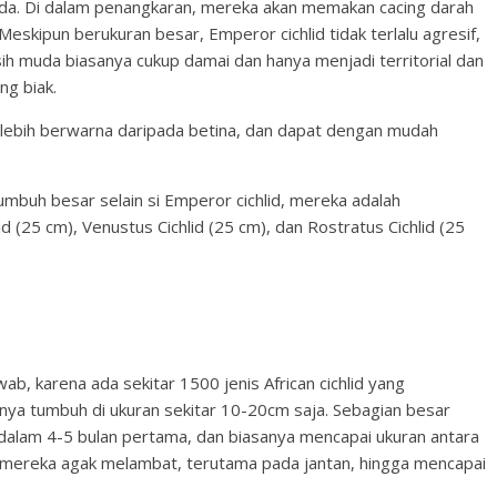
uda. Di dalam penangkaran, mereka akan memakan cacing darah
 Meskipun berukuran besar, Emperor cichlid tidak terlalu agresif,
sih muda biasanya cukup damai dan hanya menjadi territorial dan
ng biak.
an lebih berwarna daripada betina, dan dapat dengan mudah
tumbuh besar selain si Emperor cichlid, mereka adalah
d (25 cm), Venustus Cichlid (25 cm), dan Rostratus Cichlid (25
wab, karena ada sekitar 1500 jenis African cichlid yang
 hanya tumbuh di ukuran sekitar 10-20cm saja. Sebagian besar
 dalam 4-5 bulan pertama, dan biasanya mencapai ukuran antara
han mereka agak melambat, terutama pada jantan, hingga mencapai