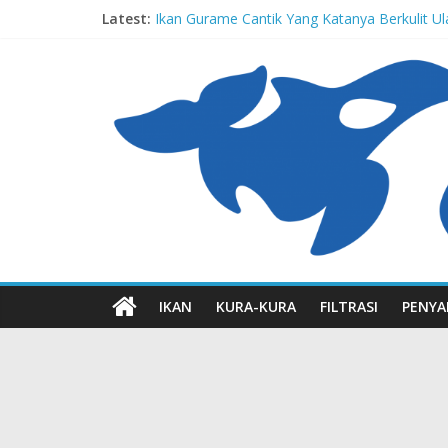
Latest:
Ikan Gurame Cantik Yang Katanya Berkulit Ul
Corydoras lamberti, Lele Imut Yang Suka Ber
Chitala Lopis, Ikan Belida Yang Kembali dar
Channa Orientalis, Kembaran Limbata Yang T
Red-Tailed Black Shark, Hiu Gadungan Yang
IKAN
KURA-KURA
FILTRASI
PENYA