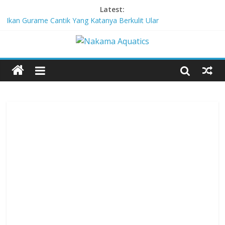
Latest:
Ikan Gurame Cantik Yang Katanya Berkulit Ular
Corydoras lamberti, Lele Imut Yang Suka Bersih-Bersih
Chitala Lopis, Ikan Belida Yang Kembali dari Kepunahannya
Channa Orientalis, Kembaran Limbata Yang Tidak Populer di
Indonesia
Red-Tailed Black Shark, Hiu Gadungan Yang Terancam Punah