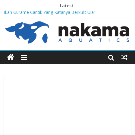
Latest:
Ikan Gurame Cantik Yang Katanya Berkulit Ular
Corydoras lamberti, Lele Imut Yang Suka Bersih-Bersih
Chitala Lopis, Ikan Belida Yang Kembali dari Kepunahannya
Channa Orientalis, Kembaran Limbata Yang Tidak Populer di
Indonesia
Red-Tailed Black Shark, Hiu Gadungan Yang Terancam Punah