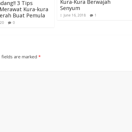
Kura-Kura Berwajah
dang!! 3 Tips
Senyum
Merawat Kura-kura
erah Buat Pemula
June 16, 2018
1
020
0
 fields are marked
*