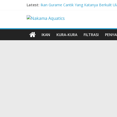
Latest:
Ikan Gurame Cantik Yang Katanya Berkulit Ul
Corydoras lamberti, Lele Imut Yang Suka Ber
Chitala Lopis, Ikan Belida Yang Kembali dar
Channa Orientalis, Kembaran Limbata Yang T
Red-Tailed Black Shark, Hiu Gadungan Yang
IKAN
KURA-KURA
FILTRASI
PENYA