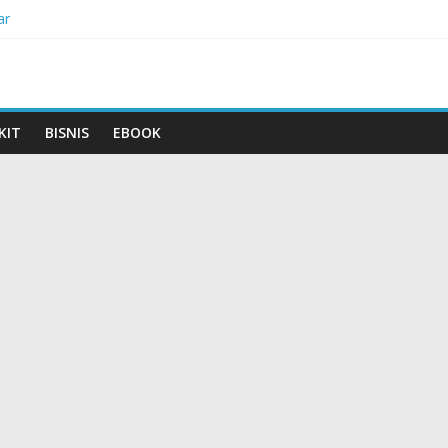
ar
sih-Bersih
i Kepunahannya
idak Populer di Indonesia
 Terancam Punah
KIT
BISNIS
EBOOK