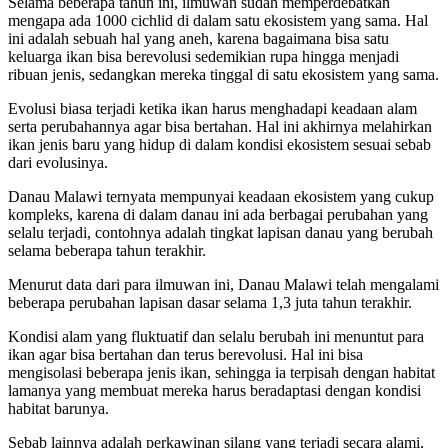
Selama beberapa tahun ini, ilmuwan sudah memperdebatkan
mengapa ada 1000 cichlid di dalam satu ekosistem yang sama. Hal
ini adalah sebuah hal yang aneh, karena bagaimana bisa satu
keluarga ikan bisa berevolusi sedemikian rupa hingga menjadi
ribuan jenis, sedangkan mereka tinggal di satu ekosistem yang sama.
Evolusi biasa terjadi ketika ikan harus menghadapi keadaan alam
serta perubahannya agar bisa bertahan. Hal ini akhirnya melahirkan
ikan jenis baru yang hidup di dalam kondisi ekosistem sesuai sebab
dari evolusinya.
Danau Malawi ternyata mempunyai keadaan ekosistem yang cukup
kompleks, karena di dalam danau ini ada berbagai perubahan yang
selalu terjadi, contohnya adalah tingkat lapisan danau yang berubah
selama beberapa tahun terakhir.
Menurut data dari para ilmuwan ini, Danau Malawi telah mengalami
beberapa perubahan lapisan dasar selama 1,3 juta tahun terakhir.
Kondisi alam yang fluktuatif dan selalu berubah ini menuntut para
ikan agar bisa bertahan dan terus berevolusi. Hal ini bisa
mengisolasi beberapa jenis ikan, sehingga ia terpisah dengan habitat
lamanya yang membuat mereka harus beradaptasi dengan kondisi
habitat barunya.
Sebab lainnya adalah perkawinan silang yang terjadi secara alami,