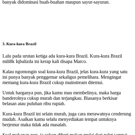
banyak didominasi buah-buahan maupun sayur-sayuran.
3. Kura-kura Brazil
Lalu pada urutan ketiga ada kura-kura Brazil. Kura-kura Brazil
mili8k Iqbalizda ini kerap kali disapa Marco.
Kalau ngomongin soal kura-kura Brazil, jelas kura-kura yang satu
ini punya banyak penggemar sekaligus pemelihara. Mengingat
memang kura-kura Brazil cukup mainstream ditemui.
Untuk harganya pun, jika kamu mau membelinya, maka harga
banderolnya cukup murah dan terjangkau. Biasanya berkisar
belasan atau puluhan ribu rupiah.
Kura-kura Brazil ini selain murah, juga cara merawatnya cenderung
mudah. Asalkan kamu selalu menyediakan tempat untuknya
berjemur maka tidak ada masalah.
Soal makanan pun, ia cukup diberi makan mulai dari pelet sampai