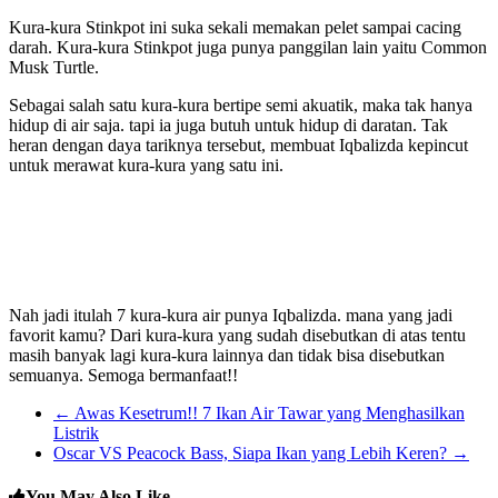
Kura-kura Stinkpot ini suka sekali memakan pelet sampai cacing
darah. Kura-kura Stinkpot juga punya panggilan lain yaitu Common
Musk Turtle.
Sebagai salah satu kura-kura bertipe semi akuatik, maka tak hanya
hidup di air saja. tapi ia juga butuh untuk hidup di daratan. Tak
heran dengan daya tariknya tersebut, membuat Iqbalizda kepincut
untuk merawat kura-kura yang satu ini.
Nah jadi itulah 7 kura-kura air punya Iqbalizda. mana yang jadi
favorit kamu? Dari kura-kura yang sudah disebutkan di atas tentu
masih banyak lagi kura-kura lainnya dan tidak bisa disebutkan
semuanya. Semoga bermanfaat!!
←
Awas Kesetrum!! 7 Ikan Air Tawar yang Menghasilkan
Listrik
Oscar VS Peacock Bass, Siapa Ikan yang Lebih Keren?
→
You May Also Like